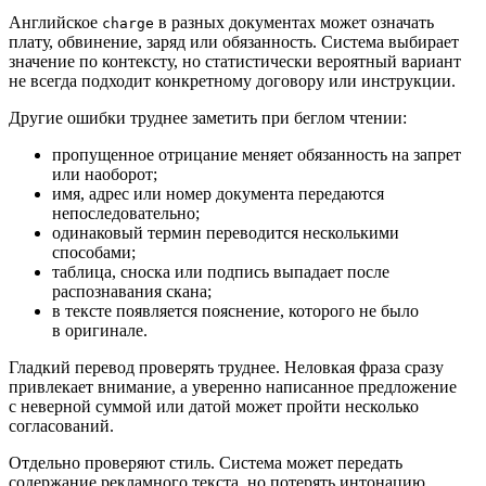
Английское
в разных документах может означать
charge
плату, обвинение, заряд или обязанность. Система выбирает
значение по контексту, но статистически вероятный вариант
не всегда подходит конкретному договору или инструкции.
Другие ошибки труднее заметить при беглом чтении:
пропущенное отрицание меняет обязанность на запрет
или наоборот;
имя, адрес или номер документа передаются
непоследовательно;
одинаковый термин переводится несколькими
способами;
таблица, сноска или подпись выпадает после
распознавания скана;
в тексте появляется пояснение, которого не было
в оригинале.
Гладкий перевод проверять труднее. Неловкая фраза сразу
привлекает внимание, а уверенно написанное предложение
с неверной суммой или датой может пройти несколько
согласований.
Отдельно проверяют стиль. Система может передать
содержание рекламного текста, но потерять интонацию